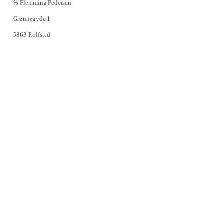
℅ Flemming Pedersen
Grønnegyde 1
5863 Rolfsted