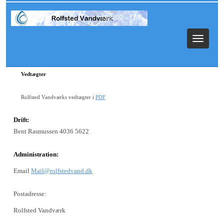
Log ind
Toggle
navigat
Vedtægter
Rolfsted Vandværks vedtægter i
PDF
Drift:
Bent Rasmussen 4036 5622
Administration:
Email
Mail@rolfstedvand.dk
Postadresse:
Rolfsted Vandværk